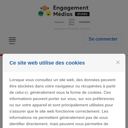
Passer au contenu
Se connecter
Menu
close
Ce site web utilise des cookies
Identification
Lorsque vous consultez un site web, des données peuvent
être stockées dans votre navigateur ou récupérées à partir
Se connecter
de celui-ci, généralement sous la forme de cookies. Ces
informations peuvent porter sur vous, sur vos préférences
Si vous avez déjà un compte utilisateur Fondation
Engagement Médias pour les Jeunes, entrez votre
ou sur votre appareil et sont principalement utilisées pour
adresse email et votre mot de passe ci-dessous.
s'assurer que le site web fonctionne correctement. Les
informations ne permettent généralement pas de vous
Email:
identifier directement, mais peuvent vous permettre de