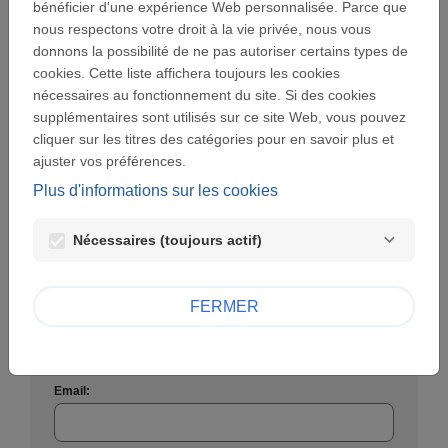
bénéficier d'une expérience Web personnalisée. Parce que
nous respectons votre droit à la vie privée, nous vous
donnons la possibilité de ne pas autoriser certains types de
Mot de passe :
cookies. Cette liste affichera toujours les cookies
visibility
nécessaires au fonctionnement du site. Si des cookies
supplémentaires sont utilisés sur ce site Web, vous pouvez
Mot de passe perdu ?
cliquer sur les titres des catégories pour en savoir plus et
ajuster vos préférences.
SE CONNECTER
Plus d'informations sur les cookies
Nécessaires (toujours actif)
Créer un nouveau compte
FERMER
Créer un compte utilisateur afin d'introduire une
demande.
Email: